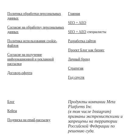
Политика обработки персональных
Главная
данных
SEO + AEO
Согласие на обработку персональных
данных
SEO + AEO
специалисты
Политика использования cookie-
Разработка сайтов
файлов
Проект Блог как бизнес
Согласие на получение
информационной и рекламной
Личный бренд
рассылки
Стратегия
Договор-оферта
Год спустя
Блог
Продукты компании Meta
Platforms Inc.
Кейсы
(в том числе Instagram)
признаны экстремистскими и
Подписка на email-рассылку
запрещены на территории
Российской Федерации по
решению суда.