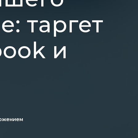
е: таргет
book и
ложением