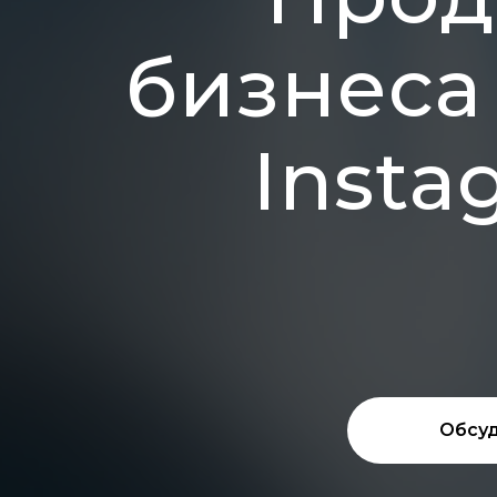
бизнеса 
Insta
Обсуд